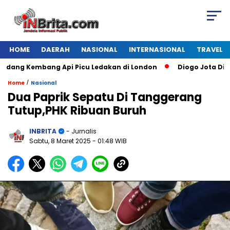
HOME
DAERAH
NASIONAL
INTERNASIONAL
TRAVEL
g Kembang Api Picu Ledakan di London
Diogo Jota Dies in 
/
Home
Nasional
Dua Paprik Sepatu Di Tanggerang
Tutup,PHK Ribuan Buruh
INBRITA
- Jurnalis
Sabtu, 8 Maret 2025
- 01:48 WIB