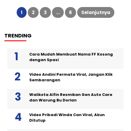
Paginasi
pos
1
2
3
…
6
Selanjutnya
TRENDING
Cara Mudah Membuat Nama FF Kosong
dengan Spasi
Video Andini Permata Viral, Jangan Klik
Sembarangan
Walikota Alfin Resmikan Gen Auto Care
dan Warung Bu Dorlan
Video Pribadi Winda Can Viral, Akun
Ditutup