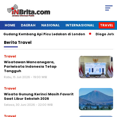
HOME
DAERAH
NASIONAL
INTERNASIONAL
TRAVEL
udang Kembang Api Picu Ledakan di London
Diogo Jota Dies
Berita
Travel
Travel
Wisatawan Mancanegara,
Pariwisata Indonesia Tetap
Tangguh
Rabu, 15 Juli 2026 - 19:00 WIB
Travel
Wisata Gunung Kerinci Masih Favorit
Saat Libur Sekolah 2026
Selasa, 30 Juni 2026 - 22:00 WIB
Travel