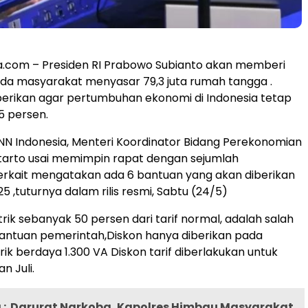
ta.com – Presiden RI Prabowo Subianto akan memberi
da masyarakat menyasar 79,3 juta rumah tangga .
iberikan agar pertumbuhan ekonomi di Indonesia tetap
5 persen.
 CNN Indonesia, Menteri Koordinator Bidang Perekonomian
tarto usai memimpin rapat dengan sejumlah
erkait mengatakan ada 6 bantuan yang akan diberikan
25 ,tuturnya dalam rilis resmi, Sabtu (24/5)
istrik sebanyak 50 persen dari tarif normal, adalah salah
antuan pemerintah,Diskon hanya diberikan pada
rik berdaya 1.300 VA Diskon tarif diberlakukan untuk
n Juli.
:
Darurat Narkoba, Kapolres Himbau Masyarakat