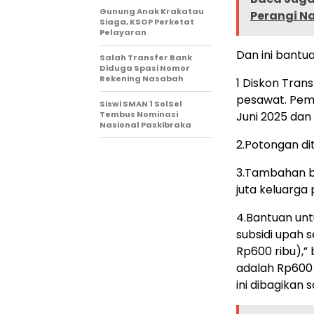
Gunung Anak Krakatau
Perangi N
Siaga, KSOP Perketat
Pelayaran
Dan ini bantu
Salah Transfer Bank
Diduga Spasi Nomor
Rekening Nasabah
1 Diskon Tran
pesawat. Pemb
Siswi SMAN 1 SolSel
Tembus Nominasi
Juni 2025 dan 
Nasional Paskibraka
2.Potongan di
3.Tambahan b
juta keluarga
4.Bantuan unt
subsidi upah s
Rp600 ribu),”
adalah Rp600 
ini dibagikan 