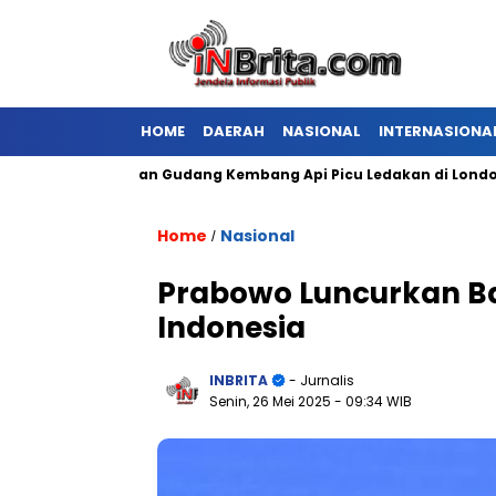
HOME
DAERAH
NASIONAL
INTERNASIONA
Kebakaran Gudang Kembang Api Picu Ledakan di London
Home
Nasional
/
Prabowo Luncurkan B
Indonesia
INBRITA
- Jurnalis
Senin, 26 Mei 2025
- 09:34 WIB