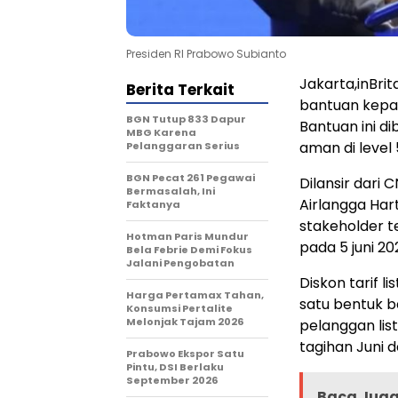
Presiden RI Prabowo Subianto
Jakarta,inBri
Berita Terkait
bantuan kepa
BGN Tutup 833 Dapur
Bantuan ini d
MBG Karena
aman di level 
Pelanggaran Serius
BGN Pecat 261 Pegawai
Dilansir dari
Bermasalah, Ini
Airlangga Har
Faktanya
stakeholder t
Hotman Paris Mundur
pada 5 juni 20
Bela Febrie Demi Fokus
Jalani Pengobatan
Diskon tarif l
Harga Pertamax Tahan,
satu bentuk b
Konsumsi Pertalite
Melonjak Tajam 2026
pelanggan list
tagihan Juni da
Prabowo Ekspor Satu
Pintu, DSI Berlaku
September 2026
Baca Juga 