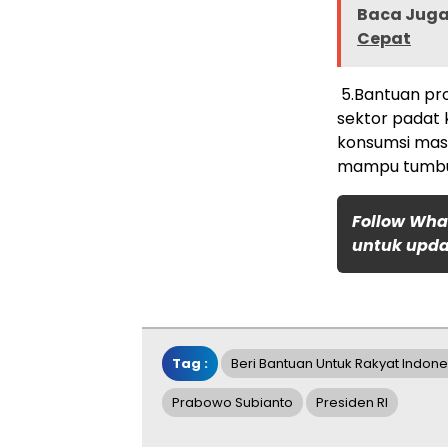
Baca Juga 
Cepat
5.Bantuan pro
sektor padat 
konsumsi masy
mampu tumbuh
Follow Wha
untuk updat
Tag :
Beri Bantuan Untuk Rakyat Indone
Prabowo Subianto
Presiden RI