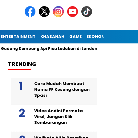
ENTERTAINMENT
KHASANAH
GAME
EKONOMI
g Kembang Api Picu Ledakan di London
Diogo Jota Dies in C
TRENDING
Cara Mudah Membuat
Nama FF Kosong dengan
Spasi
Video Andini Permata
Viral, Jangan Klik
Sembarangan
Walikota Alfin Resmikan