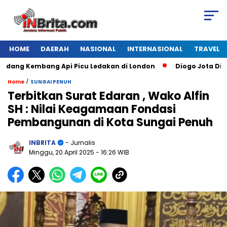
HOME
DAERAH
NASIONAL
INTERNASIONAL
TRAVEL
ng Kembang Api Picu Ledakan di London
Diogo Jota Dies in 
/
Home
SUNGAI PENUH
Terbitkan Surat Edaran , Wako Alfin
SH : Nilai Keagamaan Fondasi
Pembangunan di Kota Sungai Penuh
INBRITA
- Jurnalis
Minggu, 20 April 2025
- 16:26 WIB