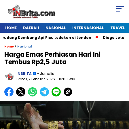
HOME
DAERAH
NASIONAL
INTERNASIONAL
TRAVEL
ang Kembang Api Picu Ledakan di London
Diogo Jota Dies i
/
Home
Nasional
Harga Emas Perhiasan Hari Ini
Tembus Rp2,5 Juta
INBRITA
- Jurnalis
Sabtu, 7 Februari 2026
- 16:00 WIB