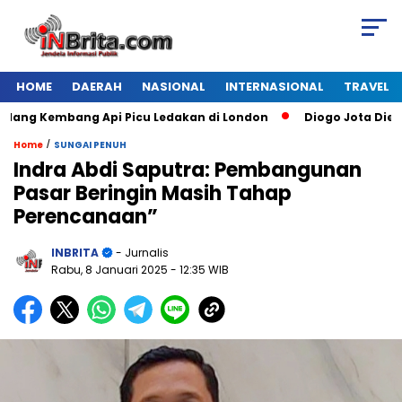
HOME
DAERAH
NASIONAL
INTERNASIONAL
TRAVEL
 Kembang Api Picu Ledakan di London
Diogo Jota Dies in Ca
/
Home
SUNGAI PENUH
Indra Abdi Saputra: Pembangunan
Pasar Beringin Masih Tahap
Perencanaan”
INBRITA
- Jurnalis
Rabu, 8 Januari 2025
- 12:35 WIB