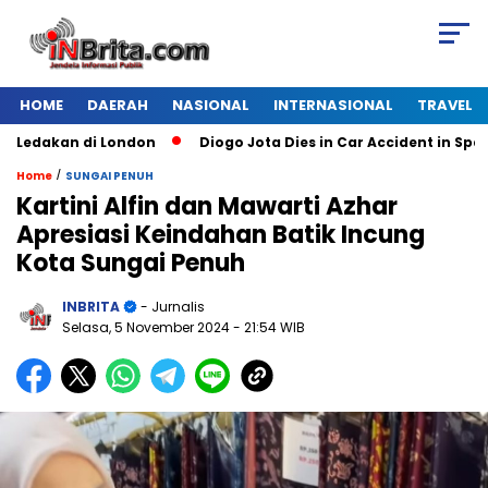
HOME
DAERAH
NASIONAL
INTERNASIONAL
TRAVEL
dakan di London
Diogo Jota Dies in Car Accident in Spain
/
Home
SUNGAI PENUH
Kartini Alfin dan Mawarti Azhar
Apresiasi Keindahan Batik Incung
Kota Sungai Penuh
INBRITA
- Jurnalis
Selasa, 5 November 2024
- 21:54 WIB