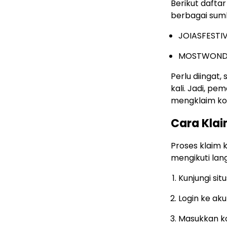
Berikut dafta
berbagai sumb
JOIASFESTI
MOSTWONDE
Perlu diingat
kali. Jadi, p
mengklaim kod
Cara Kla
Proses klaim
mengikuti lan
Kunjungi si
Login ke ak
Masukkan ko