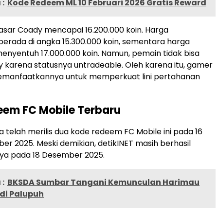
:
Kode Redeem ML 10 Februari 2026 Gratis Reward
i pasar Coady mencapai 16.200.000 koin. Harga
erada di angka 15.300.000 koin, sementara harga
menyentuh 17.000.000 koin. Namun, pemain tidak bisa
 karena statusnya untradeable. Oleh karena itu, gamer
emanfaatkannya untuk memperkuat lini pertahanan
eem FC Mobile Terbaru
 telah merilis dua kode redeem FC Mobile ini pada 16
er 2025. Meski demikian, detikINET masih berhasil
a pada 18 Desember 2025.
:
BKSDA Sumbar Tangani Kemunculan Harimau
di Palupuh