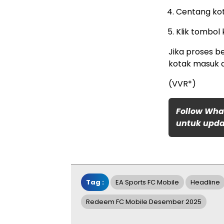
Centang kot
Klik tombol
Jika proses b
kotak masuk 
(VVR*)
Follow Wha
untuk updat
Tag :
EA Sports FC Mobile
Headline
Redeem FC Mobile Desember 2025