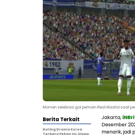
Momen selebrasi gol pemain Real Madrid saat pe
Jakarta,
iNBr
Berita Terkait
Desember 202
Rating Drama Korea
menarik, jad
Terbaru Pekan Ini, Siapa