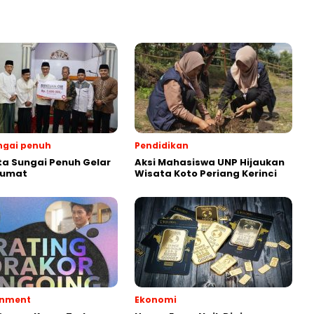
ngai penuh
Pendidikan
ta Sungai Penuh Gelar
Aksi Mahasiswa UNP Hijaukan
Jumat
Wisata Koto Periang Kerinci
inment
Ekonomi