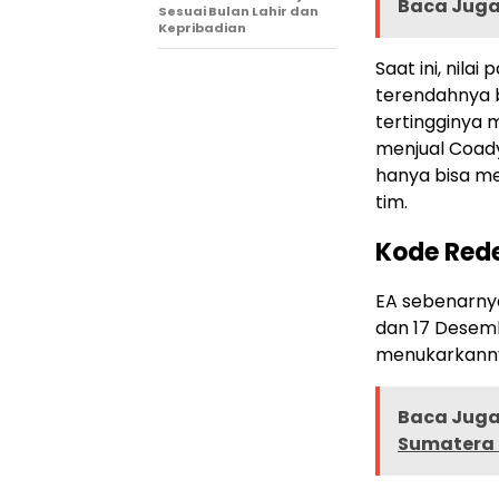
Baca Juga 
Sesuai Bulan Lahir dan
Kepribadian
Saat ini, nila
terendahnya b
tertingginya 
menjual Coady
hanya bisa m
tim.
Kode Red
EA sebenarnya
dan 17 Desemb
menukarkanny
Baca Juga 
Sumatera 