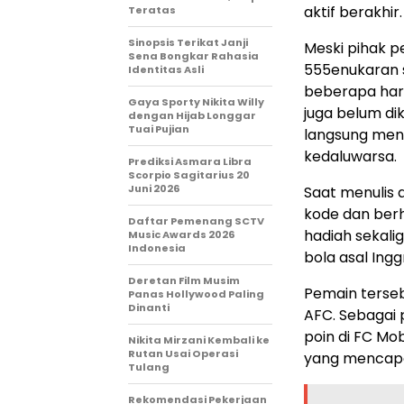
aktif berakhir.
Teratas
Sinopsis Terikat Janji
Meski pihak
Sena Bongkar Rahasia
555enukaran 
Identitas Asli
beberapa hari
Gaya Sporty Nikita Willy
juga belum di
dengan Hijab Longgar
Tuai Pujian
langsung meng
kedaluwarsa.
Prediksi Asmara Libra
Scorpio Sagitarius 20
Juni 2026
Saat menulis 
kode dan berh
Daftar Pemenang SCTV
hadiah sekali
Music Awards 2026
Indonesia
bola asal Inggr
Deretan Film Musim
Pemain terse
Panas Hollywood Paling
Dinanti
AFC. Sebagai 
poin di FC Mob
Nikita Mirzani Kembali ke
Rutan Usai Operasi
yang mencapai
Tulang
Rekomendasi Pekerjaan