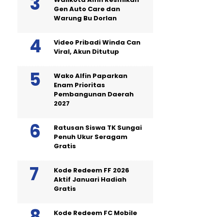
Gen Auto Care dan
Warung Bu Dorlan
Video Pribadi Winda Can
Viral, Akun Ditutup
Wako Alfin Paparkan
Enam Prioritas
Pembangunan Daerah
2027
Ratusan Siswa TK Sungai
Penuh Ukur Seragam
Gratis
Kode Redeem FF 2026
Aktif Januari Hadiah
Gratis
Kode Redeem FC Mobile