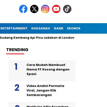
ENTERTAINMENT
KHASANAH
GAME
EKONOMI
Kembang Api Picu Ledakan di London
Diogo Jota Dies in Ca
TRENDING
Cara Mudah Membuat
Nama FF Kosong dengan
Spasi
Video Andini Permata
Viral, Jangan Klik
Sembarangan
Walikota Alfin Resmikan