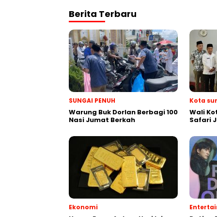
Berita Terbaru
SUNGAI PENUH
Kota su
Warung Buk Dorlan Berbagi 100
Wali Ko
Nasi Jumat Berkah
Safari 
Ekonomi
Enterta