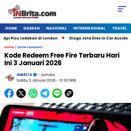
HOME
DAERAH
NASIONAL
INTERNASIONAL
TRAVEL
Picu Ledakan di London
Diogo Jota Dies in Car Accident in 
/
Home
Entertainment
Kode Redeem Free Fire Terbaru Hari
Ini 3 Januari 2026
INBRITA
- Jurnalis
Sabtu, 3 Januari 2026
- 10:00 WIB