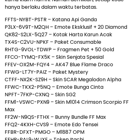
hanya berlaku dalam waktu terbatas.
FFTS-NYBT-PSTR – Katana Api Ganda
P3LX-6V9T-M2QH – Emote Eksklusif + 20 Diamond
QK82-S2LX-5Q27 – Kotak Harta Karun Acak
TX4S-C2VU-NPKF – Paket Consumable
RHTG-9VOL-TDWP – Fragmen Pet + 50 Gold
FFCO-TYMQ-FX5K – Skin Senjata Spesial
FFEV-OX2M-FQY4 – AK47 Blue Flame Draco
FFWG-LT7Y-PAIZ – Paket Mystery
CTFF-NX2K-SZ9H – Skin SCAR Megalodon Alpha
FFWC-TKX2-P5NQ – Emote Bunga Cinta
NPFT-7FKP-CXNQ – Skin SG2
FFM1-VSWC-PXN9 – Skin M1014 Crimson Scorpio FF
Max
FF2W-N9QS-FTHX – Bunny Bundle FF Max
FFQ2-4KXH-CVS9 – Emote Edo Tensei
FFBR-DFXT-PMGO – M1887 OPM
FFHR-PAL9-WJXE – Token Itachi