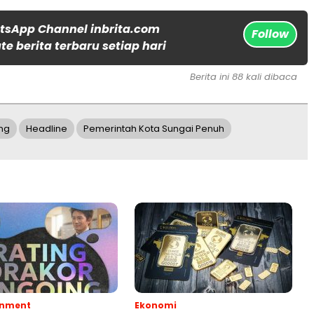
tsApp Channel inbrita.com
Follow
e berita terbaru setiap hari
Berita ini 88 kali dibaca
ing
Headline
Pemerintah Kota Sungai Penuh
inment
Ekonomi