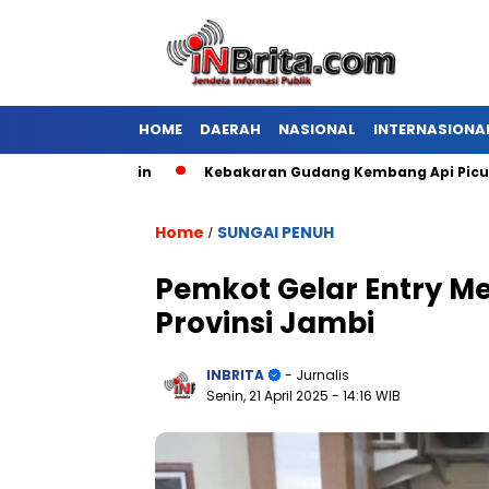
HOME
DAERAH
NASIONAL
INTERNASIONA
Kebakaran Gudang Kembang Api Picu Ledaka
Home
SUNGAI PENUH
/
Pemkot Gelar Entry M
Provinsi Jambi
INBRITA
- Jurnalis
Senin, 21 April 2025
- 14:16 WIB