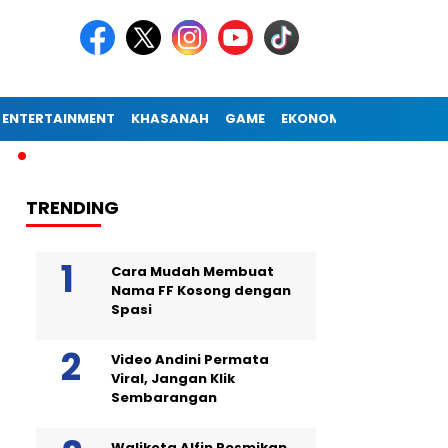
ENTERTAINMENT
KHASANAH
GAME
EKONOMI
Kebakaran Gudang Kembang Api Picu Ledakan di London
Di
TRENDING
Cara Mudah Membuat
Nama FF Kosong dengan
Spasi
Video Andini Permata
Viral, Jangan Klik
Sembarangan
Walikota Alfin Resmikan