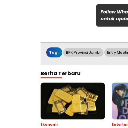
Follow Wha
untuk updat
Tag :
BPK Provinsi Jambi
Entry Meet
Berita Terbaru
Ekonomi
Enterta