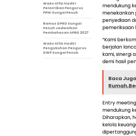
Wako Alfin Hadiri
mendukung kel
Pelantikan Pengurus
menekankan p
PPNI Sungai Penuh
penyediaan d
Bamus DPRD Sungai
pemeriksaan 
Penuh Jadwalkan
Pembahasan APBD 2027
“Kami berkom
Wako Alfin Hadiri
berjalan lanc
Pengukuhan Pengurus
DWP Sungai Penuh
kami, sinergi
demi hasil pe
Baca Juga 
Rumah,Beg
Entry meeting
mendukung kel
Diharapkan, h
kelola keuang
dipertanggun