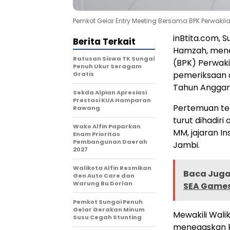
Pemkot Gelar Entry Meeting Bersama BPK Perwakila
inBtita.com, 
Berita Terkait
Hamzah, mene
Ratusan Siswa TK Sungai
(BPK) Perwaki
Penuh Ukur Seragam
pemeriksaan 
Gratis
Tahun Anggara
Sekda Alpian Apresiasi
Prestasi KUA Hamparan
Pertemuan ter
Rawang
turut dihadiri
Wako Alfin Paparkan
MM, jajaran In
Enam Prioritas
Pembangunan Daerah
Jambi.
2027
Walikota Alfin Resmikan
Baca Juga 
Gen Auto Care dan
Warung Bu Dorlan
SEA Game
Pemkot Sungai Penuh
Gelar Gerakan Minum
Mewakili Wali
Susu Cegah Stunting
menegaskan k