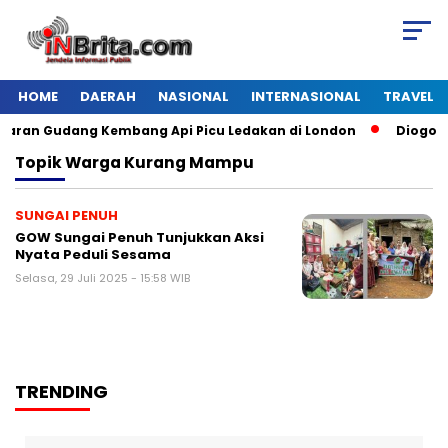
HOME
DAERAH
NASIONAL
INTERNASIONAL
TRAVEL
ran Gudang Kembang Api Picu Ledakan di London
Diogo Jot
Topik
Warga Kurang Mampu
SUNGAI PENUH
GOW Sungai Penuh Tunjukkan Aksi
Nyata Peduli Sesama
Selasa, 29 Juli 2025 - 15:58 WIB
TRENDING