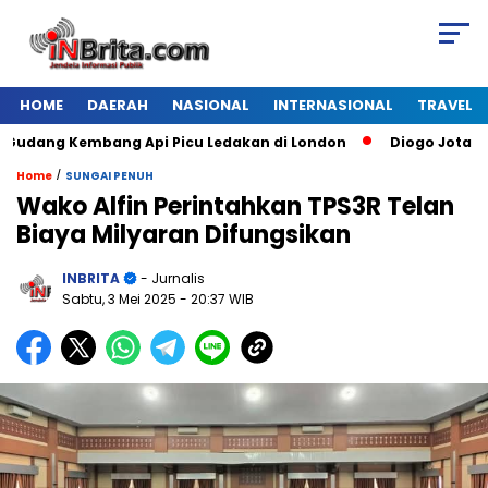
HOME
DAERAH
NASIONAL
INTERNASIONAL
TRAVEL
dang Kembang Api Picu Ledakan di London
Diogo Jota Dies 
/
Home
SUNGAI PENUH
Wako Alfin Perintahkan TPS3R Telan
Biaya Milyaran Difungsikan
INBRITA
- Jurnalis
Sabtu, 3 Mei 2025
- 20:37 WIB