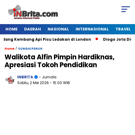
HOME
DAERAH
NASIONAL
INTERNASIONAL
TRAVEL
g Kembang Api Picu Ledakan di London
Diogo Jota Dies in 
/
Home
SUNGAI PENUH
Walikota Alfin Pimpin Hardiknas,
Apresiasi Tokoh Pendidikan
INBRITA
- Jurnalis
Sabtu, 2 Mei 2026
- 15:00 WIB