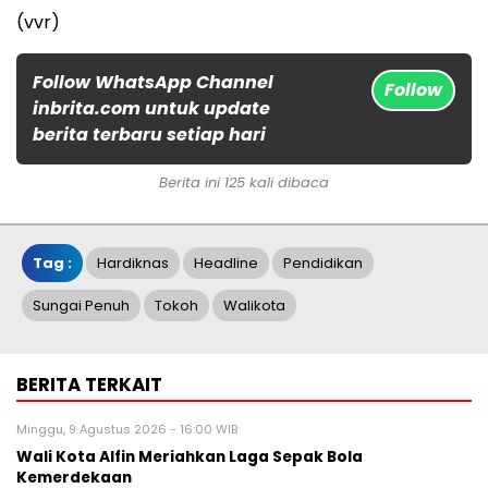
(vvr)
Follow WhatsApp Channel
Follow
inbrita.com untuk update
berita terbaru setiap hari
Berita ini 125 kali dibaca
Tag :
Hardiknas
Headline
Pendidikan
Sungai Penuh
Tokoh
Walikota
BERITA TERKAIT
Minggu, 9 Agustus 2026 - 16:00 WIB
Wali Kota Alfin Meriahkan Laga Sepak Bola
Kemerdekaan