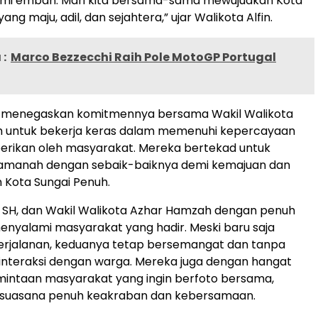
ami emban. Mari kita bersama-sama mewujudkan Kota
ang maju, adil, dan sejahtera,” ujar Walikota Alfin.
:
Marco Bezzecchi Raih Pole MotoGP Portugal
 ia menegaskan komitmennya bersama Wakil Walikota
 untuk bekerja keras dalam memenuhi kepercayaan
berikan oleh masyarakat. Mereka bertekad untuk
amanah dengan sebaik-baiknya demi kemajuan dan
 Kota Sungai Penuh.
n, SH, dan Wakil Walikota Azhar Hamzah dengan penuh
nyalami masyarakat yang hadir. Meski baru saja
jalanan, keduanya tetap bersemangat dan tanpa
rinteraksi dengan warga. Mereka juga dengan hangat
mintaan masyarakat yang ingin berfoto bersama,
suasana penuh keakraban dan kebersamaan.