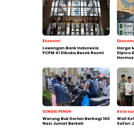
Ekonomi
Ekonom
Lowongan Bank Indonesia
Harga M
PCPM 41 Dibuka Besok Resmi
Dipicu 
Hormuz
SUNGAI PENUH
Kota su
Warung Buk Dorlan Berbagi 100
Wali Ko
Nasi Jumat Berkah
Safari 