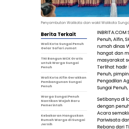
Penyambutan Walikota dan wakil Walikota Sung
INBRITA.COM 
Berita Terkait
Penuh, Alfin, 
Wali Kota Sungai Penuh
rumah dinas W
Gelar Safari Jumat
hangat dan me
TNI Bangun MCK Gratis
masyarakat se
untuk Warga Sungai
Terlihat hadi
Penuh
Penuh, pimpin
Wali Kota Alfin Gerakkan
Pengadilan Ag
Pembangunan Sungai
Penuh
Sungai Penuh, 
Warga Sungai Penuh
Setibanya di l
Nantikan Wajah Baru
Pemerintah
dengan penuh 
Acara semaki
Kebakaran Hanguskan
Pariwisata da
Rumah Warga di Sungai
Jernih
Rebana dari 