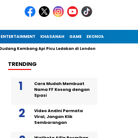
ENTERTAINMENT
KHASANAH
GAME
EKONOMI
embang Api Picu Ledakan di London
Diogo Jota Dies in Car
TRENDING
Cara Mudah Membuat
Nama FF Kosong dengan
Spasi
Video Andini Permata
Viral, Jangan Klik
Sembarangan
Walikota Alfin Resmikan