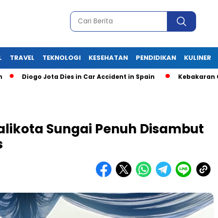
L
TRAVEL
TEKNOLOGI
KESEHATAN
PENDIDIKAN
KULINER
iogo Jota Dies in Car Accident in Spain
Kebakaran Gudang K
alikota Sungai Penuh Disambut
s