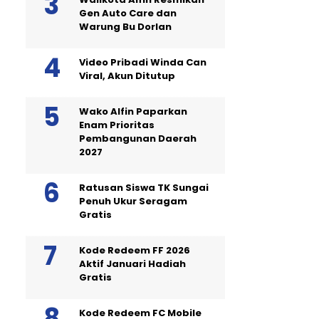
Gen Auto Care dan
Warung Bu Dorlan
Video Pribadi Winda Can
Viral, Akun Ditutup
Wako Alfin Paparkan
Enam Prioritas
Pembangunan Daerah
2027
Ratusan Siswa TK Sungai
Penuh Ukur Seragam
Gratis
Kode Redeem FF 2026
Aktif Januari Hadiah
Gratis
Kode Redeem FC Mobile