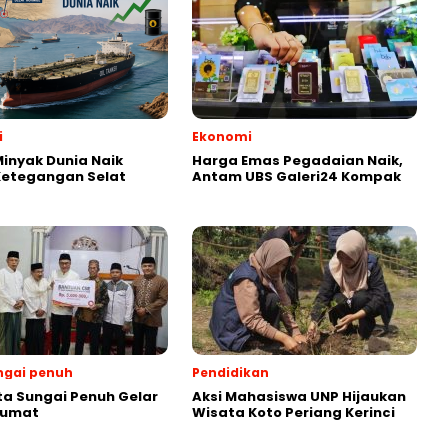
i
Ekonomi
inyak Dunia Naik
Harga Emas Pegadaian Naik,
Ketegangan Selat
Antam UBS Galeri24 Kompak
ngai penuh
Pendidikan
ta Sungai Penuh Gelar
Aksi Mahasiswa UNP Hijaukan
Jumat
Wisata Koto Periang Kerinci