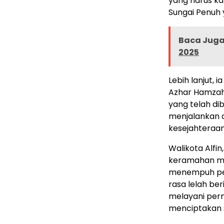
yang harus k
Sungai Penuh y
Baca Juga 
2025
Lebih lanjut,
Azhar Hamzah
yang telah di
menjalankan 
kesejahteraan
Walikota Alfi
keramahan me
menempuh per
rasa lelah be
melayani per
menciptakan 