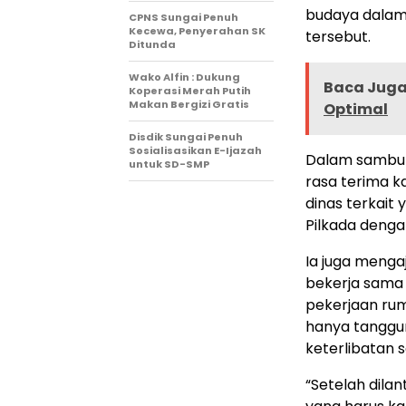
budaya dala
CPNS Sungai Penuh
Kecewa, Penyerahan SK
tersebut.
Ditunda
Wako Alfin : Dukung
Baca Juga 
Koperasi Merah Putih
Makan Bergizi Gratis
Optimal
Disdik Sungai Penuh
Sosialisasikan E-Ijazah
Dalam sambuta
untuk SD-SMP
rasa terima 
dinas terkait
Pilkada denga
Ia juga menga
bekerja sama
pekerjaan rum
hanya tanggu
keterlibatan 
“Setelah dilan