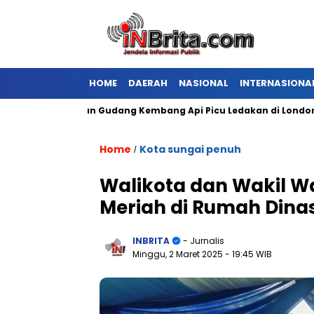
HOME
DAERAH
NASIONAL
INTERNASIONA
Kebakaran Gudang Kembang Api Picu Ledakan di London
D
Home
Kota sungai penuh
/
Walikota dan Wakil W
Meriah di Rumah Dina
INBRITA
- Jurnalis
Minggu, 2 Maret 2025
- 19:45 WIB