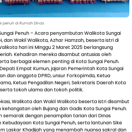
ai penuh di Rumah Dinas
Sungai Penuh – Acara penyambutan Walikota Sungai
SH, dan Wakil Walikota, Azhar Hamzah, beserta istri di
alikota hari ini Minggu 2 Maret 2025 berlangsung
riah. Kehadiran mereka disambut antusias oleh
rta berbagai elemen penting di Kota Sungai Penuh.
r Depati Empat Kumun, jajaran Pemerintah Kota Sungai
an dan anggota DPRD, unsur Forkopimda, Ketua
ama, Ketua Pengadilan Negeri, Sekretaris Daerah Kota
serta tokoh ulama dan tokoh politik.
okasi, Walikota dan Wakil Walikota beserta istri disambut
kehangatan oleh Bujang dan Gadis Kota Sungai Penuh.
n semarak dengan penampilan tarian dari Dinas
n Kebudayaan Kota Sungai Penuh, serta lantunan Sike
Tim Laskar Khadijah yang menambah nuansa sakral dan