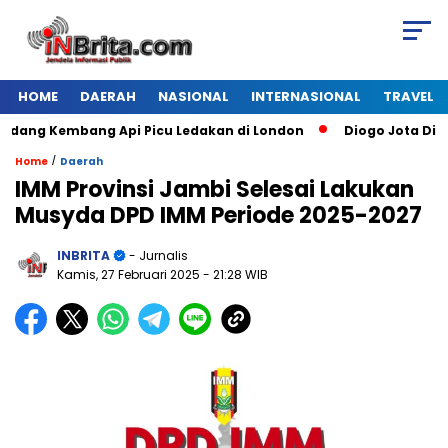
HOME
DAERAH
NASIONAL
INTERNASIONAL
TRAVEL
g Kembang Api Picu Ledakan di London
Diogo Jota Dies in 
/
Home
Daerah
IMM Provinsi Jambi Selesai Lakukan
Musyda DPD IMM Periode 2025-2027
INBRITA
- Jurnalis
Kamis, 27 Februari 2025
- 21:28 WIB