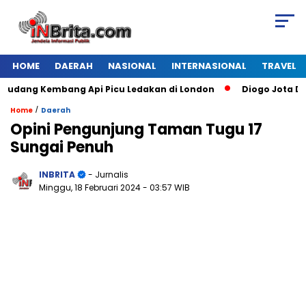
HOME
DAERAH
NASIONAL
INTERNASIONAL
TRAVEL
ang Kembang Api Picu Ledakan di London
Diogo Jota Dies i
/
Home
Daerah
Opini Pengunjung Taman Tugu 17
Sungai Penuh
INBRITA
- Jurnalis
Minggu, 18 Februari 2024
- 03:57 WIB