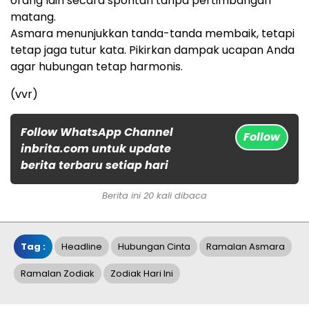
orang lain secara spontan tanpa pertimbangan
matang.
Asmara menunjukkan tanda-tanda membaik, tetapi
tetap jaga tutur kata. Pikirkan dampak ucapan Anda
agar hubungan tetap harmonis.
(vvr)
Follow WhatsApp Channel
Follow
inbrita.com untuk update
berita terbaru setiap hari
Berita ini 20 kali dibaca
Tag :
Headline
Hubungan Cinta
Ramalan Asmara
Ramalan Zodiak
Zodiak Hari Ini