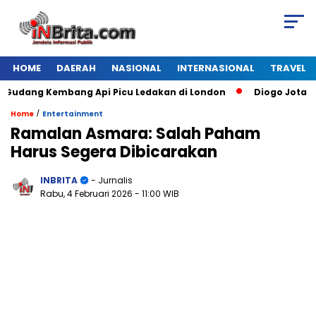
HOME
DAERAH
NASIONAL
INTERNASIONAL
TRAVEL
ang Kembang Api Picu Ledakan di London
Diogo Jota Dies i
/
Home
Entertainment
Ramalan Asmara: Salah Paham
Harus Segera Dibicarakan
INBRITA
- Jurnalis
Rabu, 4 Februari 2026
- 11:00 WIB