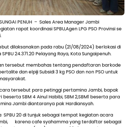
 SUNGAI PENUH – Sales Area Manager Jambi
giatan rapat koordinasi SPBU,Agen LPG PSO Provinsi se
.
ebut dilaksanakan pada rabu (21/08/2024) berlokasi di
SPBU 24.371.20 Pelayang Raya, Kota Sungaipenuh.
an tersebut membahas tentang pendaftaran barkode
pertalite dan elpiji Subsidi 3 kg PSO dan non PSO untuk
masyarakat.
cara tersebut para petinggi pertamina Jambi, bapak
i beserta SBM 4 Ainul Habibi, SBM 2,SBM1 beserta para
amina Jambi diantaranya pak Hardiansyah.
SPBU 20 di tunjuk sebagai tempat kegiatan acara
mbi, karena cafe syahamma yang terdaftar sebagai