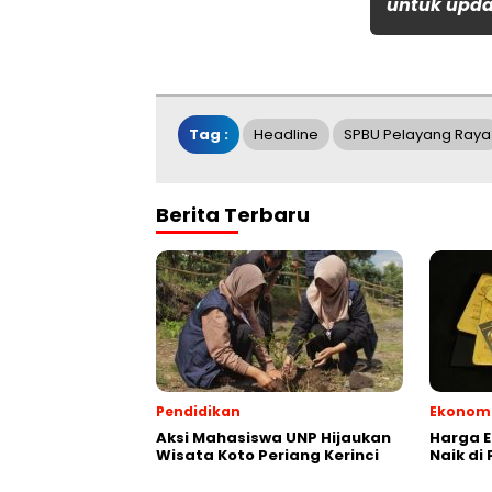
untuk updat
Tag :
Headline
SPBU Pelayang Raya
Berita Terbaru
Pendidikan
Ekonom
Aksi Mahasiswa UNP Hijaukan
Harga E
Wisata Koto Periang Kerinci
Naik di