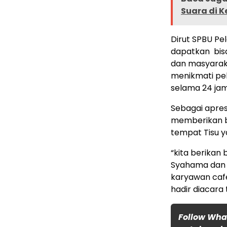
Suara di 
Dirut SPBU Pe
dapatkan bis
dan masyaraka
menikmati pe
selama 24 jam
Sebagai apre
memberikan b
tempat Tisu y
“kita berikan
Syahama dan 
karyawan cafe
hadir diacara 
Follow Wha