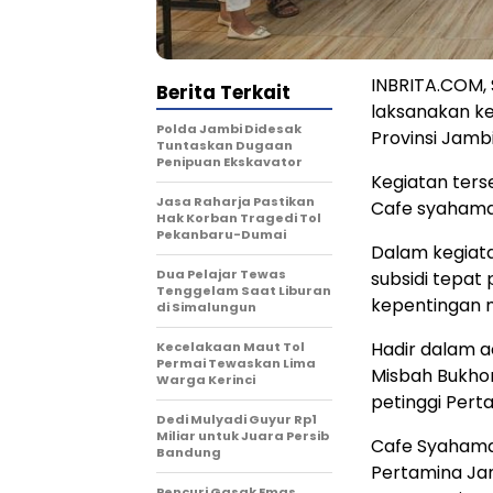
INBRITA.COM,
Berita Terkait
laksanakan ke
Polda Jambi Didesak
Provinsi Jambi
Tuntaskan Dugaan
Penipuan Ekskavator
Kegiatan ters
Jasa Raharja Pastikan
Cafe syahama 
Hak Korban Tragedi Tol
Pekanbaru-Dumai
Dalam kegiat
Dua Pelajar Tewas
subsidi tepat 
Tenggelam Saat Liburan
kepentingan 
di Simalungun
Hadir dalam a
Kecelakaan Maut Tol
Permai Tewaskan Lima
Misbah Bukhor
Warga Kerinci
petinggi Pert
Dedi Mulyadi Guyur Rp1
Miliar untuk Juara Persib
Cafe Syahama 
Bandung
Pertamina Ja
Pencuri Gasak Emas