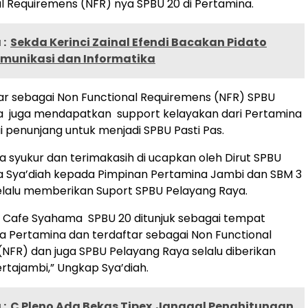
l Requiremens (NFR) nya SPBU 20 di Pertamina.
:
Sekda Kerinci Zainal Efendi Bacakan Pidato
omunikasi dan Informatika
tar sebagai Non Functional Requiremens (NFR) SPBU
a juga mendapatkan support kelayakan dari Pertamina
 penunjang untuk menjadi SPBU Pasti Pas.
 syukur dan terimakasih di ucapkan oleh Dirut SPBU
a Sya’diah kepada Pimpinan Pertamina Jambi dan SBM 3
elalu memberikan Suport SPBU Pelayang Raya.
h Cafe Syahama SPBU 20 ditunjuk sebagai tempat
a Pertamina dan terdaftar sebagai Non Functional
NFR) dan juga SPBU Pelayang Raya selalu diberikan
ertajambi,” Ungkap Sya’diah.
:
C Pleno Ada Bekas Tipex,Janggal Penghitungan