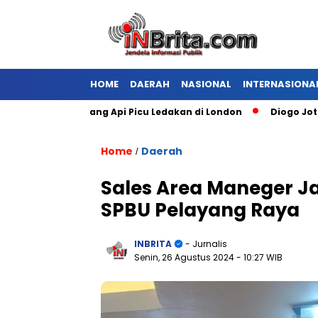
HOME
DAERAH
NASIONAL
INTERNASIONA
ang Kembang Api Picu Ledakan di London
Diogo Jota Dies i
Home
Daerah
/
Sales Area Maneger Ja
SPBU Pelayang Raya
INBRITA
- Jurnalis
Senin, 26 Agustus 2024
- 10:27 WIB