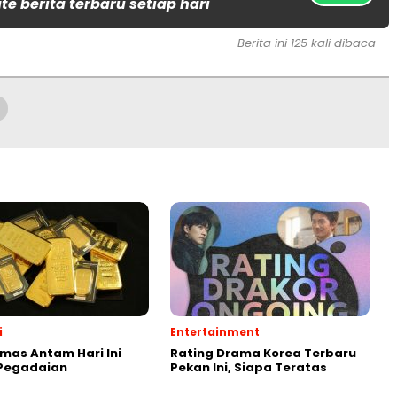
e berita terbaru setiap hari
Berita ini 125 kali dibaca
i
Entertainment
mas Antam Hari Ini
Rating Drama Korea Terbaru
 Pegadaian
Pekan Ini, Siapa Teratas