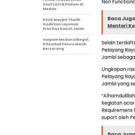
Non Functiona
Saat Listrik Padam di
Medan
Baca Juga 
RSUD Mayjen Thalib
Hadirkan Layanan
Menteri K
Prioritas Rawat Jalan
Satpam Medan Dibegal,
Selain terdaf
Ditembak Peluru Masih
Bersarang
Pelayang Ray
Jambi sebagai
Ungkapan rasa
Pelayang Ray
Jambi yang s
“Alhamdulilla
kegiatan acar
Requiremens (
suport oleh P
Baca Juga 