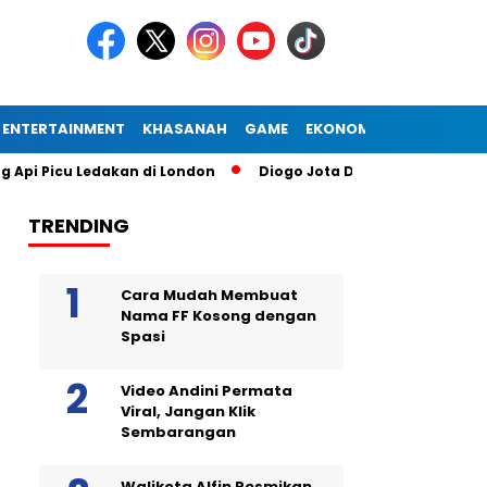
ENTERTAINMENT
KHASANAH
GAME
EKONOMI
u Ledakan di London
Diogo Jota Dies in Car Accident in Spa
TRENDING
Cara Mudah Membuat
Nama FF Kosong dengan
Spasi
Video Andini Permata
Viral, Jangan Klik
Sembarangan
Walikota Alfin Resmikan