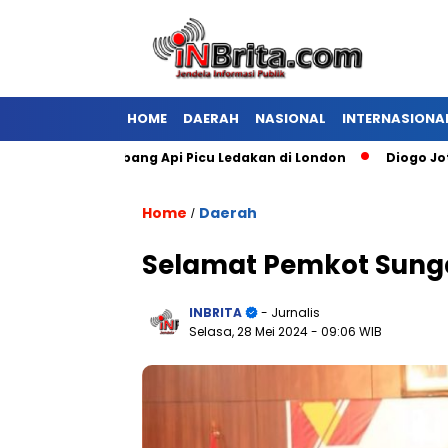
HOME
DAERAH
NASIONAL
INTERNASIONA
dang Kembang Api Picu Ledakan di London
Diogo Jota Dies 
Home
Daerah
/
Selamat Pemkot Sunga
INBRITA
- Jurnalis
Selasa, 28 Mei 2024
- 09:06 WIB