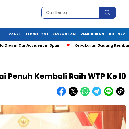
L
TRAVEL
TEKNOLOGI
KESEHATAN
PENDIDIKAN
KULINER
in Car Accident in Spain
Kebakaran Gudang Kembang Api Pi
i Penuh Kembali Raih WTP Ke 10