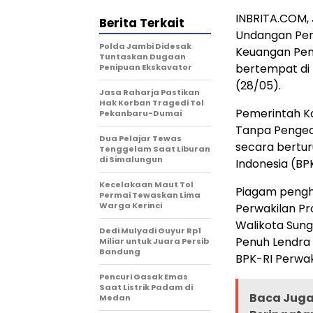
INBRITA.COM,
Berita Terkait
Undangan Pen
Polda Jambi Didesak
Keuangan Pem
Tuntaskan Dugaan
bertempat di 
Penipuan Ekskavator
(28/05).
Jasa Raharja Pastikan
Hak Korban Tragedi Tol
Pemerintah Ko
Pekanbaru-Dumai
Tanpa Pengecua
Dua Pelajar Tewas
secara bertur
Tenggelam Saat Liburan
di Simalungun
Indonesia (BP
Kecelakaan Maut Tol
Piagam pengh
Permai Tewaskan Lima
Warga Kerinci
Perwakilan Pr
Walikota Sung
Dedi Mulyadi Guyur Rp1
Penuh Lendra 
Miliar untuk Juara Persib
Bandung
BPK-RI Perwak
Pencuri Gasak Emas
Saat Listrik Padam di
Baca Juga 
Medan