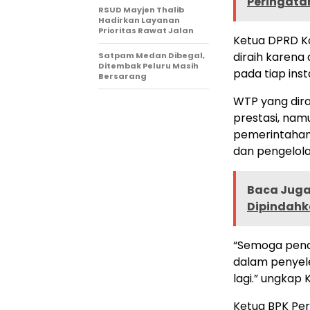
Peringata
RSUD Mayjen Thalib
Hadirkan Layanan
Prioritas Rawat Jalan
Ketua DPRD K
diraih karena
Satpam Medan Dibegal,
Ditembak Peluru Masih
pada tiap ins
Bersarang
WTP yang dira
prestasi, namu
pemerintahan 
dan pengelola
Baca Juga 
Dipindahk
“Semoga penca
dalam penyel
lagi.” ungkap 
Ketua BPK Per