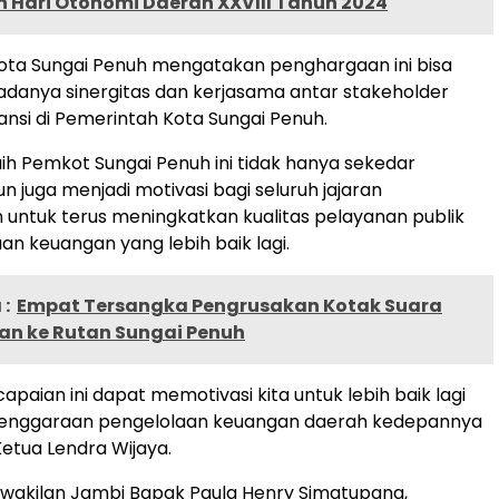
n Hari Otonomi Daerah XXVIII Tahun 2024
ota Sungai Penuh mengatakan penghargaan ini bisa
 adanya sinergitas dan kerjasama antar stakeholder
tansi di Pemerintah Kota Sungai Penuh.
ih Pemkot Sungai Penuh ini tidak hanya sekedar
n juga menjadi motivasi bagi seluruh jajaran
untuk terus meningkatkan kualitas pelayanan publik
an keuangan yang lebih baik lagi.
:
Empat Tersangka Pengrusakan Kotak Suara
an ke Rutan Sungai Penuh
paian ini dapat memotivasi kita untuk lebih baik lagi
enggaraan pengelolaan keuangan daerah kedepannya
Ketua Lendra Wijaya.
wakilan Jambi Bapak Paula Henry Simatupang,