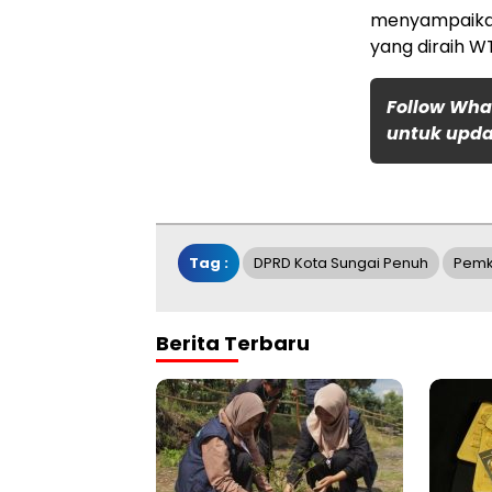
menyampaikan
yang diraih WT
Follow Wha
untuk updat
Tag :
DPRD Kota Sungai Penuh
Pemko
Berita Terbaru