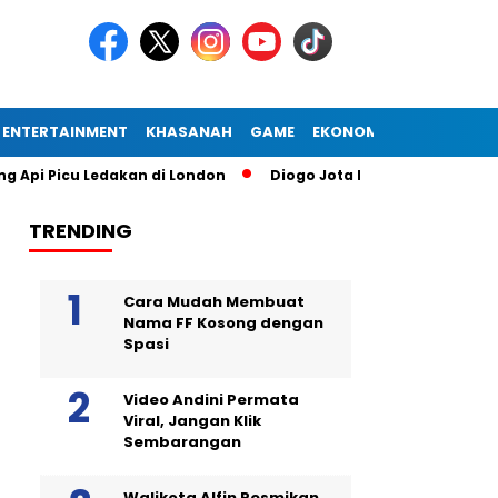
ENTERTAINMENT
KHASANAH
GAME
EKONOMI
cu Ledakan di London
Diogo Jota Dies in Car Accident in Sp
TRENDING
Cara Mudah Membuat
Nama FF Kosong dengan
Spasi
Video Andini Permata
Viral, Jangan Klik
Sembarangan
Walikota Alfin Resmikan