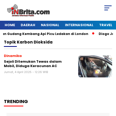
HOME
DAERAH
NASIONAL
INTERNASIONAL
TRAVEL
n Gudang Kembang Api Picu Ledakan di London
Diogo Jota 
Topik
Karbon Dioksida
Dinamika
Sejoli Ditemukan Tewas dalam
Mobil, Diduga Keracunan AC
Jumat, 4 April 2025 - 12:26 WIB
TRENDING