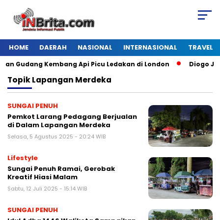
HOME
DAERAH
NASIONAL
INTERNASIONAL
TRAVEL
an Gudang Kembang Api Picu Ledakan di London
Diogo Jota 
Topik
Lapangan Merdeka
SUNGAI PENUH
Pemkot Larang Pedagang Berjualan
di Dalam Lapangan Merdeka
Selasa, 5 Agustus 2025 - 20:24 WIB
Lifestyle
Sungai Penuh Ramai, Gerobak
Kreatif Hiasi Malam
Sabtu, 12 Juli 2025 - 15:14 WIB
SUNGAI PENUH