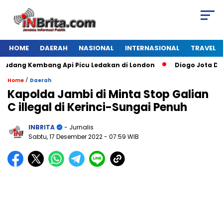
HOME
DAERAH
NASIONAL
INTERNASIONAL
TRAVEL
ang Kembang Api Picu Ledakan di London
Diogo Jota Dies i
/
Home
Daerah
Kapolda Jambi di Minta Stop Galian
C illegal di Kerinci-Sungai Penuh
INBRITA
- Jurnalis
Sabtu, 17 Desember 2022
- 07:59 WIB