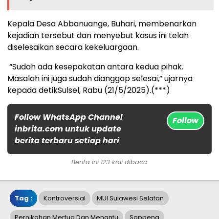
Kepala Desa Abbanuange, Buhari, membenarkan
kejadian tersebut dan menyebut kasus ini telah
diselesaikan secara kekeluargaan.
“Sudah ada kesepakatan antara kedua pihak.
Masalah ini juga sudah dianggap selesai,” ujarnya
kepada detikSulsel, Rabu (21/5/2025).(***)
Follow WhatsApp Channel
Follow
inbrita.com untuk update
berita terbaru setiap hari
Berita ini 123 kali dibaca
Tag :
Kontroversial
MUI Sulawesi Selatan
Pernikahan Mertua Dan Menantu
Soppeng