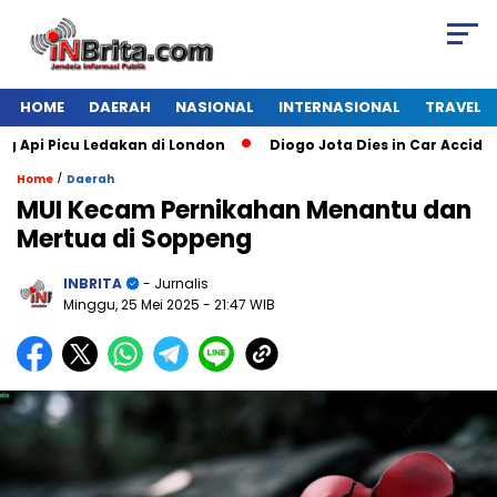
HOME
DAERAH
NASIONAL
INTERNASIONAL
TRAVEL
i Picu Ledakan di London
Diogo Jota Dies in Car Accident i
/
Home
Daerah
MUI Kecam Pernikahan Menantu dan
Mertua di Soppeng
INBRITA
- Jurnalis
Minggu, 25 Mei 2025
- 21:47 WIB