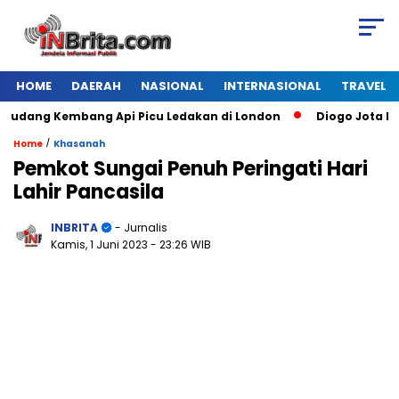
HOME
DAERAH
NASIONAL
INTERNASIONAL
TRAVEL
dang Kembang Api Picu Ledakan di London
Diogo Jota Dies 
/
Home
Khasanah
Pemkot Sungai Penuh Peringati Hari
Lahir Pancasila
INBRITA
- Jurnalis
Kamis, 1 Juni 2023
- 23:26 WIB