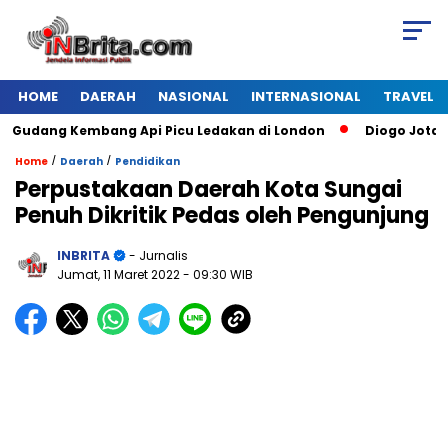
HOME
DAERAH
NASIONAL
INTERNASIONAL
TRAVEL
udang Kembang Api Picu Ledakan di London
Diogo Jota Dies
/
/
Home
Daerah
Pendidikan
Perpustakaan Daerah Kota Sungai
Penuh Dikritik Pedas oleh Pengunjung
INBRITA
- Jurnalis
Jumat, 11 Maret 2022
- 09:30 WIB