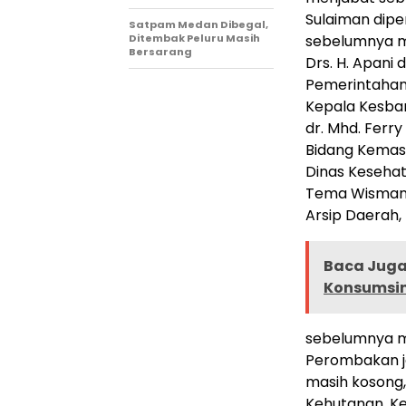
Sulaiman dip
Satpam Medan Dibegal,
Ditembak Peluru Masih
sebelumnya me
Bersarang
Drs. H. Apani 
Pemerintahan,
Kepala Kesba
dr. Mhd. Ferr
Bidang Kemas
Dinas Kesehat
Tema Wisman 
Arsip Daerah,
Baca Juga 
Konsumsi
sebelumnya me
Perombakan ja
masih kosong,
Kehutanan, Ke