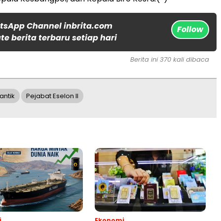
tsApp Channel inbrita.com
Follow
e berita terbaru setiap hari
Berita ini 370 kali dibaca
antik
Pejabat Eselon II
i
Ekonomi