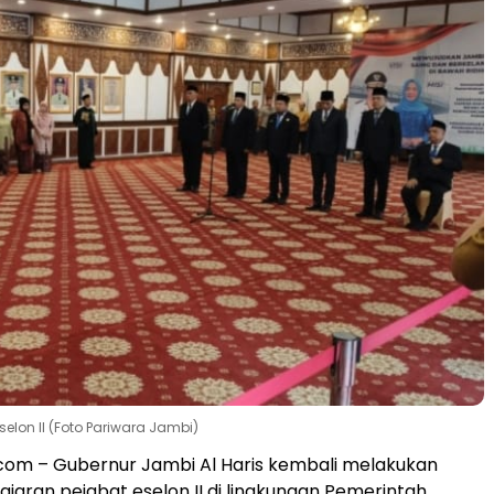
elon II (Foto Pariwara Jambi)
.com – Gubernur Jambi Al Haris kembali melakukan
jaran pejabat eselon II di lingkungan Pemerintah