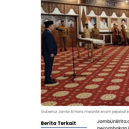
Gubernur Jambi Al Haris melantik enam pejabat es
Jambi,inBrita
Berita Terkait
perombakan ja