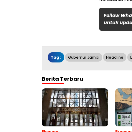
Follow Wha
untuk updat
Tag :
Gubernur Jambi
Headline
L
Berita Terbaru
Ekonomi
Ekonom