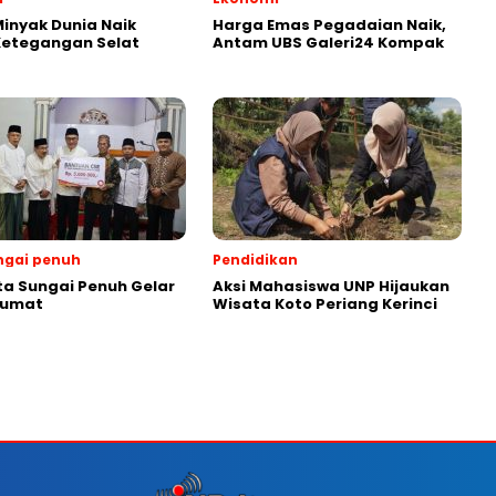
inyak Dunia Naik
Harga Emas Pegadaian Naik,
Ketegangan Selat
Antam UBS Galeri24 Kompak
ngai penuh
Pendidikan
ta Sungai Penuh Gelar
Aksi Mahasiswa UNP Hijaukan
Jumat
Wisata Koto Periang Kerinci