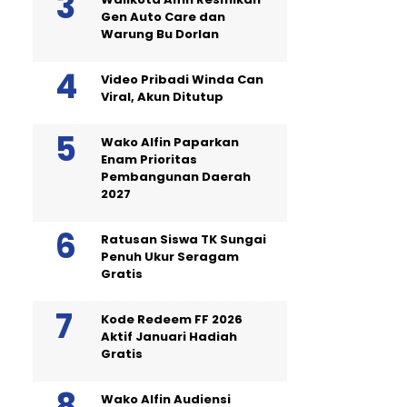
Gen Auto Care dan
Warung Bu Dorlan
Video Pribadi Winda Can
Viral, Akun Ditutup
Wako Alfin Paparkan
Enam Prioritas
Pembangunan Daerah
2027
Ratusan Siswa TK Sungai
Penuh Ukur Seragam
Gratis
Kode Redeem FF 2026
Aktif Januari Hadiah
Gratis
Wako Alfin Audiensi