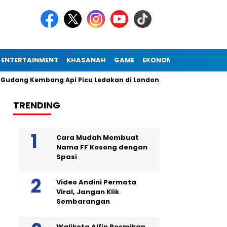
ENTERTAINMENT
KHASANAH
GAME
EKONOMI
 Kembang Api Picu Ledakan di London
Diogo Jota Dies in C
TRENDING
Cara Mudah Membuat
Nama FF Kosong dengan
Spasi
Video Andini Permata
Viral, Jangan Klik
Sembarangan
Walikota Alfin Resmikan