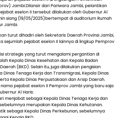
prov) Jambi.Dilansir dari Pariwara Jambi, pelantikan
jabat eselon II tersebut dilakukan oleh Gubernur Al
nin siang (19/05/2025)bertempat di auditorium Rumah
r Jambi.
an turut dihadiri oleh Sekretaris Daerah Provinsi Jambi,
a sejumlah pejabat eselon II lainnya di lingkup Pemprov
si strategis yang turut mengalami pergantian di
alah Kepala Dinas Kesehatan dan Kepala Badan
aerah (BKD). Selain itu, juga dilakukan pengisian
a Dinas Tenaga Kerja dan Transmigrasi, Kepala Dinas
erta Kepala Dinas Perpustakaan dan Arsip Daerah.
r nama pejabat eselon II Pemprov Jambi yang baru saja
Gubernur Al Haris:
i menjabat sebagai Kepala Dinas Tenaga Kerja dan
, sebelumnya merupakan Kepala Dinas Kehutanan.
antik sebagai Kepala Dinas Perkebunan, sebelumnya
agai Kepala BKD.