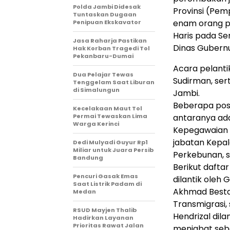
Polda Jambi Didesak
Provinsi (Pem
Tuntaskan Dugaan
enam orang pe
Penipuan Ekskavator
Haris pada Se
Jasa Raharja Pastikan
Dinas Gubernu
Hak Korban Tragedi Tol
Pekanbaru-Dumai
Acara pelantik
Dua Pelajar Tewas
Sudirman, sert
Tenggelam Saat Liburan
di Simalungun
Jambi.
Beberapa posi
Kecelakaan Maut Tol
Permai Tewaskan Lima
antaranya ad
Warga Kerinci
Kepegawaian D
jabatan Kepal
Dedi Mulyadi Guyur Rp1
Miliar untuk Juara Persib
Perkebunan, s
Bandung
Berikut dafta
Pencuri Gasak Emas
dilantik oleh 
Saat Listrik Padam di
Akhmad Bestar
Medan
Transmigrasi
RSUD Mayjen Thalib
Hendrizal dil
Hadirkan Layanan
Prioritas Rawat Jalan
menjabat seb