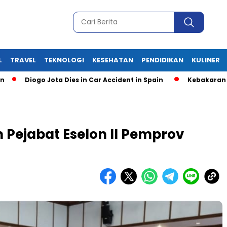
L
TRAVEL
TEKNOLOGI
KESEHATAN
PENDIDIKAN
KULINER
Diogo Jota Dies in Car Accident in Spain
Kebakaran Gudang
m Pejabat Eselon II Pemprov