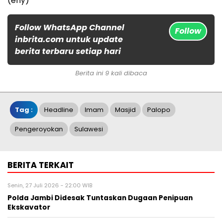
(eny)
Follow WhatsApp Channel
Follow
inbrita.com untuk update
berita terbaru setiap hari
Berita ini 9 kali dibaca
Tag :
Headline
Imam
Masjid
Palopo
Pengeroyokan
Sulawesi
BERITA TERKAIT
Senin, 27 Juli 2026 - 22:00 WIB
Polda Jambi Didesak Tuntaskan Dugaan Penipuan
Ekskavator