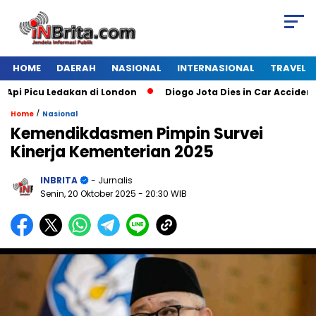
HOME
DAERAH
NASIONAL
INTERNASIONAL
TRAVEL
Picu Ledakan di London
Diogo Jota Dies in Car Accident in 
/
Home
Nasional
Kemendikdasmen Pimpin Survei
Kinerja Kementerian 2025
INBRITA
- Jurnalis
Senin, 20 Oktober 2025
- 20:30 WIB