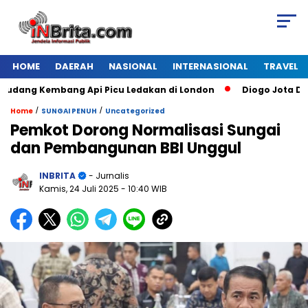
HOME
DAERAH
NASIONAL
INTERNASIONAL
TRAVEL
ang Kembang Api Picu Ledakan di London
Diogo Jota Dies in
/
/
Home
SUNGAI PENUH
Uncategorized
Pemkot Dorong Normalisasi Sungai
dan Pembangunan BBI Unggul
INBRITA
- Jurnalis
Kamis, 24 Juli 2025
- 10:40 WIB