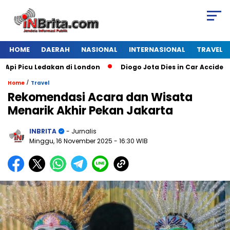
HOME
DAERAH
NASIONAL
INTERNASIONAL
TRAVEL
Picu Ledakan di London
Diogo Jota Dies in Car Accident in 
/
Home
Travel
Rekomendasi Acara dan Wisata
Menarik Akhir Pekan Jakarta
INBRITA
- Jurnalis
Minggu, 16 November 2025
- 16:30 WIB