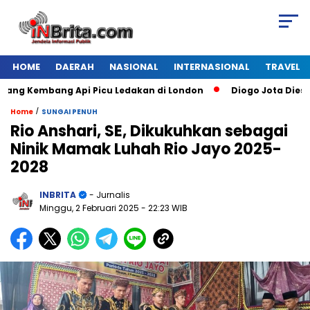
HOME
DAERAH
NASIONAL
INTERNASIONAL
TRAVEL
Kembang Api Picu Ledakan di London
Diogo Jota Dies in Car
/
Home
SUNGAI PENUH
Rio Anshari, SE, Dikukuhkan sebagai
Ninik Mamak Luhah Rio Jayo 2025-
2028
INBRITA
- Jurnalis
Minggu, 2 Februari 2025
- 22:23 WIB