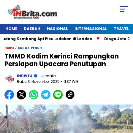
HOME
DAERAH
NASIONAL
INTERNASIONAL
TRAVEL
ang Kembang Api Picu Ledakan di London
Diogo Jota Dies i
/
Home
SUNGAI PENUH
TMMD Kodim Kerinci Rampungkan
Persiapan Upacara Penutupan
INBRITA
- Jurnalis
Rabu, 5 November 2025
- 11:37 WIB