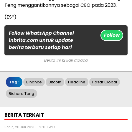
Teng menggantikannya sebagai CEO pada 2023.
(ES*)
Follow WhatsApp Channel
Follow
inbrita.com untuk update
berita terbaru setiap hari
Berita ini 12 kali dibaca
Tag :
Binance
Bitcoin
Headline
Pasar Global
Richard Teng
BERITA TERKAIT
Senin, 20 Juli 2026 - 21:00 WIB