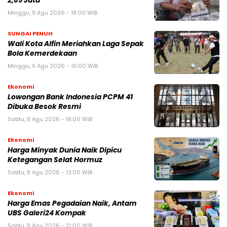
2,69 Juta
Minggu, 9 Agu 2026 - 18:00 WIB
SUNGAI PENUH
Wali Kota Alfin Meriahkan Laga Sepak
Bola Kemerdekaan
Minggu, 9 Agu 2026 - 16:00 WIB
Ekonomi
Lowongan Bank Indonesia PCPM 41
Dibuka Besok Resmi
Sabtu, 8 Agu 2026 - 18:00 WIB
Ekonomi
Harga Minyak Dunia Naik Dipicu
Ketegangan Selat Hormuz
Sabtu, 8 Agu 2026 - 13:00 WIB
Ekonomi
Harga Emas Pegadaian Naik, Antam
UBS Galeri24 Kompak
Sabtu, 8 Agu 2026 - 12:00 WIB