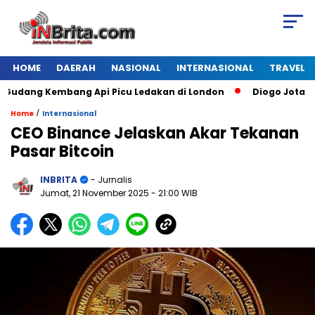
HOME
DAERAH
NASIONAL
INTERNASIONAL
TRAVEL
dang Kembang Api Picu Ledakan di London
Diogo Jota Dies 
/
Home
Internasional
CEO Binance Jelaskan Akar Tekanan
Pasar Bitcoin
INBRITA
- Jurnalis
Jumat, 21 November 2025
- 21:00 WIB