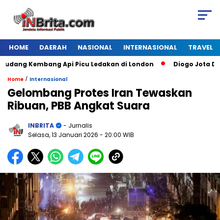
HOME
DAERAH
NASIONAL
INTERNASIONAL
TRAVEL
ng Kembang Api Picu Ledakan di London
Diogo Jota Dies in
/
Home
Internasional
Gelombang Protes Iran Tewaskan
Ribuan, PBB Angkat Suara
INBRITA
- Jurnalis
Selasa, 13 Januari 2026
- 20:00 WIB