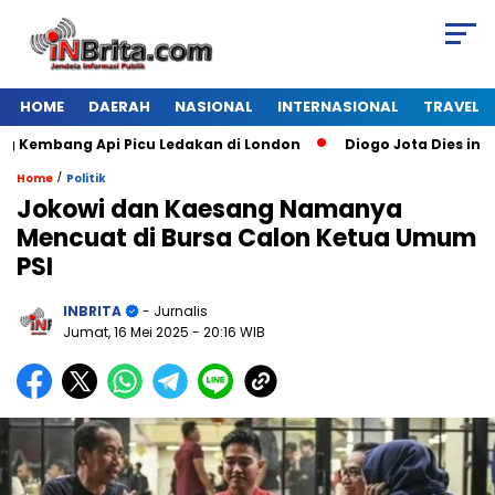
HOME
DAERAH
NASIONAL
INTERNASIONAL
TRAVEL
mbang Api Picu Ledakan di London
Diogo Jota Dies in Car A
/
Home
Politik
Jokowi dan Kaesang Namanya
Mencuat di Bursa Calon Ketua Umum
PSI
INBRITA
- Jurnalis
Jumat, 16 Mei 2025
- 20:16 WIB