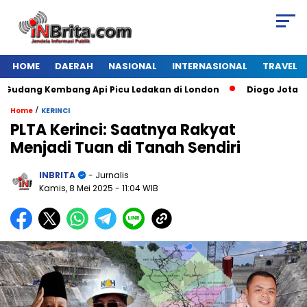
HOME
DAERAH
NASIONAL
INTERNASIONAL
TRAVEL
ang Kembang Api Picu Ledakan di London
Diogo Jota Dies i
/
Home
KERINCI
PLTA Kerinci: Saatnya Rakyat
Menjadi Tuan di Tanah Sendiri
INBRITA
- Jurnalis
Kamis, 8 Mei 2025
- 11:04 WIB