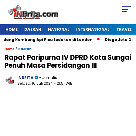
HOME
DAERAH
NASIONAL
INTERNASIONAL
TRAVEL
g Kembang Api Picu Ledakan di London
Diogo Jota Dies in C
/
Home
Daerah
Rapat Paripurna IV DPRD Kota Sungai
Penuh Masa Persidangan III
INBRITA
- Jurnalis
Selasa, 16 Juli 2024
- 21:51 WIB