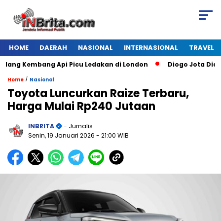
HOME
DAERAH
NASIONAL
INTERNASIONAL
TRAVEL
g Kembang Api Picu Ledakan di London
Diogo Jota Dies in C
/
Home
Nasional
Toyota Luncurkan Raize Terbaru,
Harga Mulai Rp240 Jutaan
INBRITA
- Jurnalis
Senin, 19 Januari 2026
- 21:00 WIB