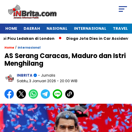
HOME
DAERAH
NASIONAL
INTERNASIONAL
TRAVEL
cu Ledakan di London
Diogo Jota Dies in Car Accident in Sp
/
Home
Internasional
AS Serang Caracas, Maduro dan Istri
Menghilang
INBRITA
- Jurnalis
Sabtu, 3 Januari 2026
- 20:00 WIB