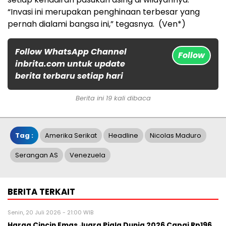
“Invasi ini merupakan penghinaan terbesar yang
pernah dialami bangsa ini,” tegasnya. (Ven*)
Follow WhatsApp Channel
Follow
inbrita.com untuk update
berita terbaru setiap hari
Berita ini 19 kali dibaca
Tag :
Amerika Serikat
Headline
Nicolas Maduro
Serangan AS
Venezuela
BERITA TERKAIT
Senin, 20 Juli 2026 - 21:00 WIB
Harga Cincin Emas Juara Piala Dunia 2026 Capai Rp196