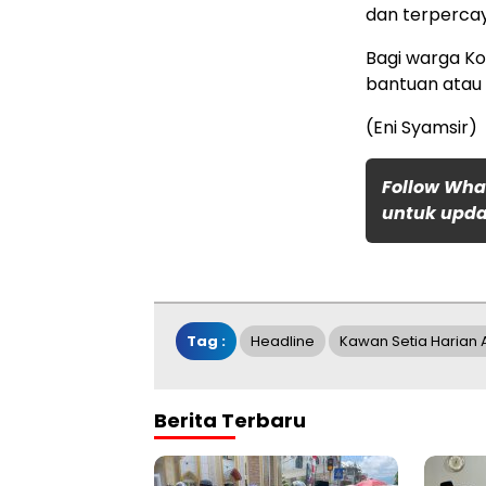
dan terpercay
Bagi warga K
bantuan atau 
(Eni Syamsir)
Follow Wha
untuk updat
Tag :
Headline
Kawan Setia Harian 
Berita Terbaru