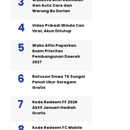
Gen Auto Care dan
Warung Bu Dorlan
Video Pribadi Winda Can
Viral, Akun Ditutup
Wako Alfin Paparkan
Enam Prioritas
Pembangunan Daerah
2027
Ratusan Siswa TK Sungai
Penuh Ukur Seragam
Gratis
Kode Redeem FF 2026
Aktif Januari Hadiah
Gratis
Kode Redeem FC Mobile