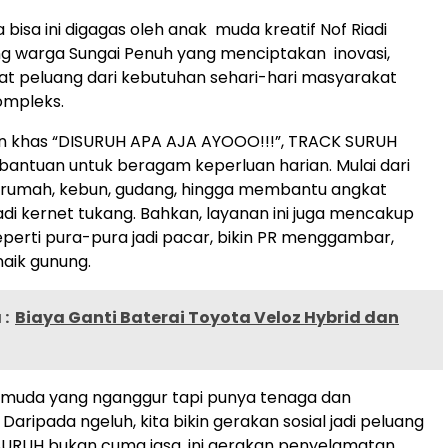
bisa ini digagas oleh anak muda kreatif Nof Riadi
g warga Sungai Penuh yang menciptakan inovasi,
t peluang dari kebutuhan sehari-hari masyarakat
ompleks.
n khas “DISURUH APA AJA AYOOO!!!”, TRACK SURUH
antuan untuk beragam keperluan harian. Mulai dari
h rumah, kebun, gudang, hingga membantu angkat
adi kernet tukang. Bahkan, layanan ini juga mencakup
seperti pura-pura jadi pacar, bikin PR menggambar,
naik gunung.
:
Biaya Ganti Baterai Toyota Veloz Hybrid dan
 muda yang nganggur tapi punya tenaga dan
Daripada ngeluh, kita bikin gerakan sosial jadi peluang
SURUH bukan cuma jasa, ini gerakan penyelamatan