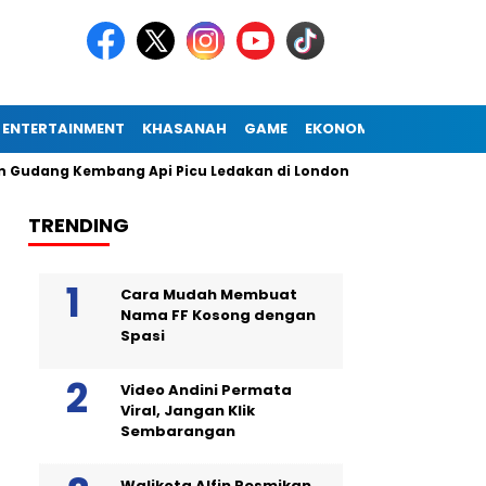
ENTERTAINMENT
KHASANAH
GAME
EKONOMI
g Kembang Api Picu Ledakan di London
Diogo Jota Dies in 
TRENDING
Cara Mudah Membuat
Nama FF Kosong dengan
Spasi
Video Andini Permata
Viral, Jangan Klik
Sembarangan
Walikota Alfin Resmikan