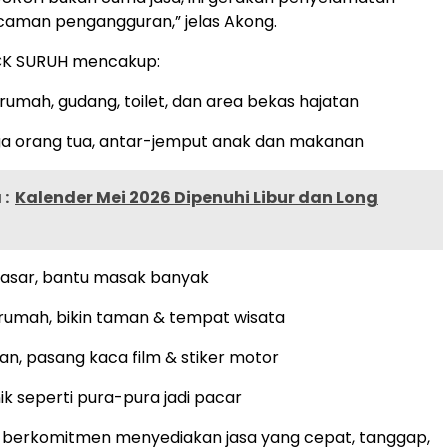
caman pengangguran,” jelas Akong.
CK SURUH mencakup:
 rumah, gudang, toilet, dan area bekas hajatan
ga orang tua, antar-jemput anak dan makanan
:
Kalender Mei 2026 Dipenuhi Libur dan Long
pasar, bantu masak banyak
 rumah, bikin taman & tempat wisata
lan, pasang kaca film & stiker motor
ik seperti pura-pura jadi pacar
berkomitmen menyediakan jasa yang cepat, tanggap,