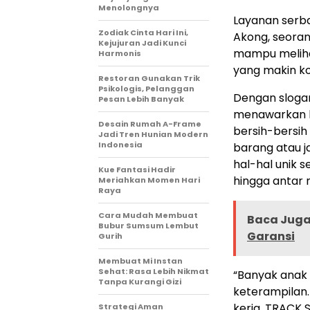
Menolongnya
Layanan serba 
Zodiak Cinta Hari Ini,
Akong, seoran
Kejujuran Jadi Kunci
mampu meliha
Harmonis
yang makin k
Restoran Gunakan Trik
Psikologis, Pelanggan
Dengan sloga
Pesan Lebih Banyak
menawarkan b
Desain Rumah A-Frame
bersih-bersi
Jadi Tren Hunian Modern
Indonesia
barang atau j
hal-hal unik 
Kue Fantasi Hadir
hingga antar 
Meriahkan Momen Hari
Raya
Cara Mudah Membuat
Baca Juga 
Bubur Sumsum Lembut
Garansi
Gurih
Membuat Mi Instan
Sehat: Rasa Lebih Nikmat
“Banyak anak
Tanpa Kurangi Gizi
keterampilan. 
kerja. TRACK 
Strategi Aman