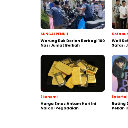
SUNGAI PENUH
Kota su
Warung Buk Dorlan Berbagi 100
Wali Ko
Nasi Jumat Berkah
Safari 
Ekonomi
Enterta
Harga Emas Antam Hari Ini
Rating 
Naik di Pegadaian
Pekan I