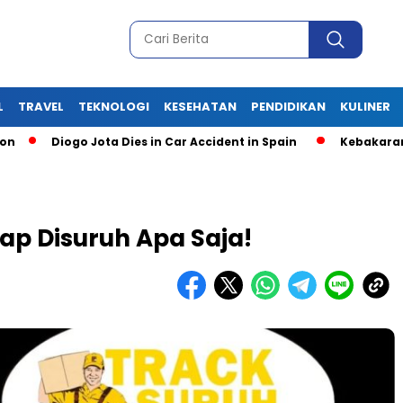
L
TRAVEL
TEKNOLOGI
KESEHATAN
PENDIDIKAN
KULINER
Diogo Jota Dies in Car Accident in Spain
Kebakaran Gudan
ap Disuruh Apa Saja!