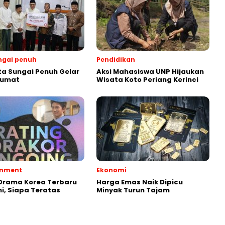
ngai penuh
Pendidikan
ta Sungai Penuh Gelar
Aksi Mahasiswa UNP Hijaukan
Jumat
Wisata Koto Periang Kerinci
inment
Ekonomi
Drama Korea Terbaru
Harga Emas Naik Dipicu
ni, Siapa Teratas
Minyak Turun Tajam