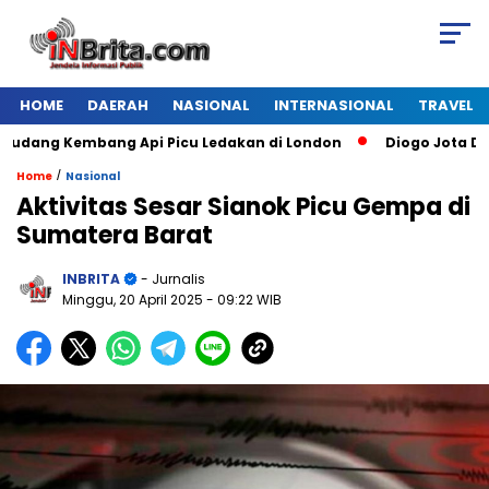
HOME
DAERAH
NASIONAL
INTERNASIONAL
TRAVEL
ang Kembang Api Picu Ledakan di London
Diogo Jota Dies in
/
Home
Nasional
Aktivitas Sesar Sianok Picu Gempa di
Sumatera Barat
INBRITA
- Jurnalis
Minggu, 20 April 2025
- 09:22 WIB