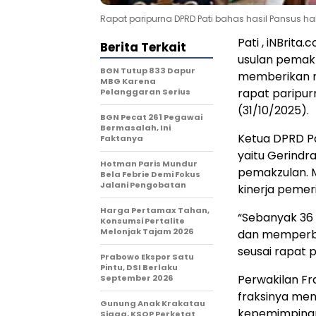
Rapat paripurna DPRD Pati bahas hasil Pansus hak
Pati , iNBri
Berita Terkait
usulan pemakz
BGN Tutup 833 Dapur
memberikan r
MBG Karena
rapat paripur
Pelanggaran Serius
(31/10/2025).
BGN Pecat 261 Pegawai
Bermasalah, Ini
Ketua DPRD Pa
Faktanya
yaitu Gerindr
Hotman Paris Mundur
pemakzulan. 
Bela Febrie Demi Fokus
Jalani Pengobatan
kinerja pemer
Harga Pertamax Tahan,
“Sebanyak 36 
Konsumsi Pertalite
Melonjak Tajam 2026
dan memperbai
seusai rapat p
Prabowo Ekspor Satu
Pintu, DSI Berlaku
Perwakilan Fr
September 2026
fraksinya me
Gunung Anak Krakatau
kepemimpinan
Siaga, KSOP Perketat