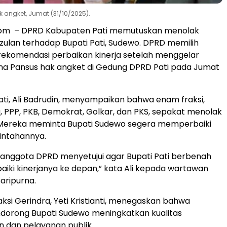
 angket, Jumat (31/10/2025).
ta.com – DPRD Kabupaten Pati memutuskan menolak
ulan terhadap Bupati Pati, Sudewo. DPRD memilih
ekomendasi perbaikan kinerja setelah menggelar
na Pansus hak angket di Gedung DPRD Pati pada Jumat
ti, Ali Badrudin, menyampaikan bahwa enam fraksi,
a, PPP, PKB, Demokrat, Golkar, dan PKS, sepakat menolak
Mereka meminta Bupati Sudewo segera memperbaiki
intahannya.
anggota DPRD menyetujui agar Bupati Pati berbenah
ki kinerjanya ke depan,” kata Ali kepada wartawan
aripurna.
aksi Gerindra, Yeti Kristianti, menegaskan bahwa
ndorong Bupati Sudewo meningkatkan kualitas
 dan pelayanan publik.