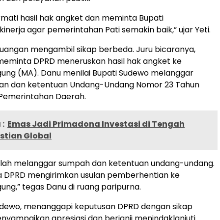
ati hasil hak angket dan meminta Bupati
inerja agar pemerintahan Pati semakin baik,” ujar Yeti.
rjuangan mengambil sikap berbeda. Juru bicaranya,
 meminta DPRD meneruskan hasil hak angket ke
ng (MA). Danu menilai Bupati Sudewo melanggar
an dan ketentuan Undang-Undang Nomor 23 Tahun
 Pemerintahan Daerah.
:
Emas Jadi Primadona Investasi di Tengah
stian Global
 telah melanggar sumpah dan ketentuan undang-undang.
 DPRD mengirimkan usulan pemberhentian ke
g,” tegas Danu di ruang paripurna.
Sudewo, menanggapi keputusan DPRD dengan sikap
enyampaikan apresiasi dan berjanji menindaklanjuti