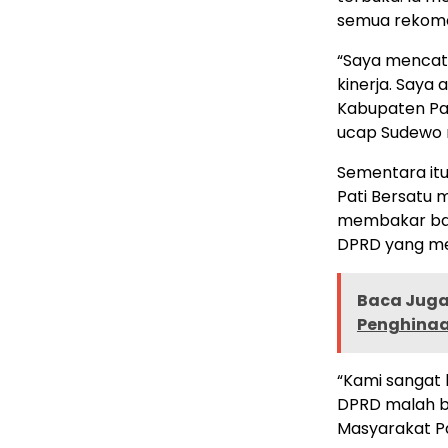
semua rekome
“Saya mencat
kinerja. Say
Kabupaten Pat
ucap Sudewo 
Sementara it
Pati Bersatu m
membakar ba
DPRD yang me
Baca Juga 
Penghinaa
“Kami sangat 
DPRD malah be
Masyarakat Pa