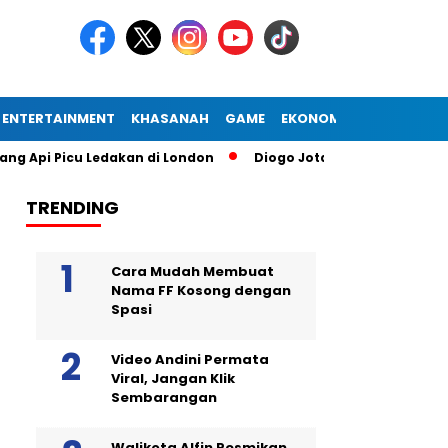
ENTERTAINMENT
KHASANAH
GAME
EKONOMI
icu Ledakan di London
Diogo Jota Dies in Car Accident in S
TRENDING
Cara Mudah Membuat
Nama FF Kosong dengan
Spasi
Video Andini Permata
Viral, Jangan Klik
Sembarangan
Walikota Alfin Resmikan