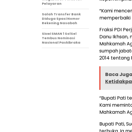
Pelayaran
“Kami mencerm
Salah Transfer Bank
memperbaiki k
Diduga Spasi Nomor
Rekening Nasabah
Fraksi PDI Pe
Siswi SMAN 1 SolSel
Danu Ikhsan,
Tembus Nominasi
Nasional Paskibraka
Mahkamah Agu
sumpah jabat
2014 tentang
Baca Juga 
Ketidakpa
“Bupati Pati
Kami meminta
Mahkamah Agun
Bupati Pati, 
terbuka. Ia m