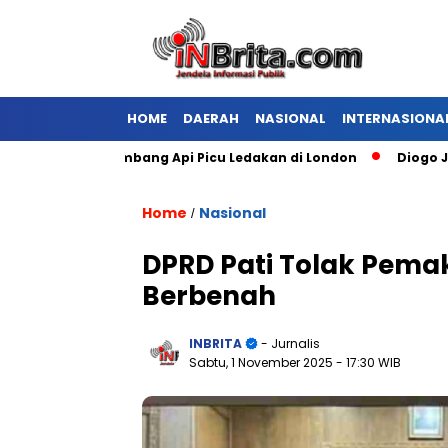
HOME
DAERAH
NASIONAL
INTERNASIONA
udang Kembang Api Picu Ledakan di London
Diogo Jota Dies
Home
Nasional
/
DPRD Pati Tolak Pemak
Berbenah
INBRITA
- Jurnalis
Sabtu, 1 November 2025
- 17:30 WIB