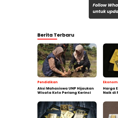
Follow Wha
untuk updat
Berita Terbaru
Pendidikan
Ekonom
Aksi Mahasiswa UNP Hijaukan
Harga E
Wisata Koto Periang Kerinci
Naik di