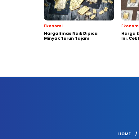
Ekonomi
Ekonom
Harga Emas Naik Dipicu
Harga E
Minyak Turun Tajam
Ini, Cek
HOME