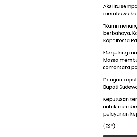
Aksi itu sem
membawa keta
“Kami menan
berbahaya. Ka
Kapolresta Pa
Menjelang mala
Massa membuba
sementara pol
Dengan keputu
Bupati Sudewo
Keputusan te
untuk memben
pelayanan ke
(ES*)