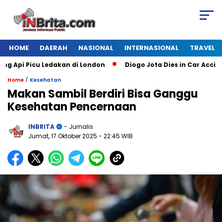
HOME
DAERAH
NASIONAL
INTERNASIONAL
TRAVEL
i Picu Ledakan di London
Diogo Jota Dies in Car Accident i
/
Home
Kesehatan
Makan Sambil Berdiri Bisa Ganggu
Kesehatan Pencernaan
INBRITA
- Jurnalis
Jumat, 17 Oktober 2025
- 22:45 WIB