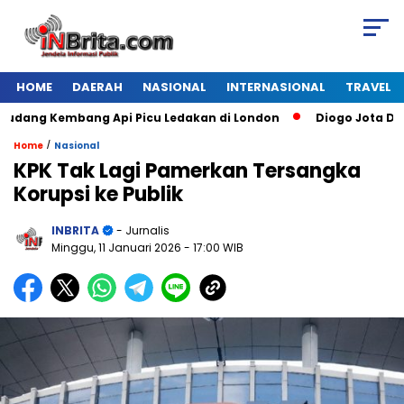
HOME
DAERAH
NASIONAL
INTERNASIONAL
TRAVEL
ng Kembang Api Picu Ledakan di London
Diogo Jota Dies in
/
Home
Nasional
KPK Tak Lagi Pamerkan Tersangka
Korupsi ke Publik
INBRITA
- Jurnalis
Minggu, 11 Januari 2026
- 17:00 WIB