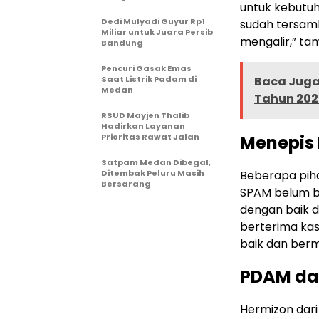
untuk kebutuha
Dedi Mulyadi Guyur Rp1
sudah tersamb
Miliar untuk Juara Persib
mengalir,” ta
Bandung
Pencuri Gasak Emas
Saat Listrik Padam di
Baca Juga 
Medan
Tahun 202
RSUD Mayjen Thalib
Hadirkan Layanan
Prioritas Rawat Jalan
Menepis 
Satpam Medan Dibegal,
Ditembak Peluru Masih
Beberapa pih
Bersarang
SPAM belum be
dengan baik 
berterima kas
baik dan berma
PDAM dan
Hermizon dar