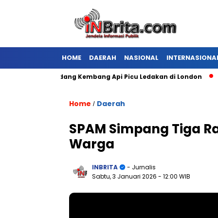
HOME
DAERAH
NASIONAL
INTERNASIONA
ran Gudang Kembang Api Picu Ledakan di London
Diogo Jot
Home
Daerah
/
SPAM Simpang Tiga 
Warga
INBRITA
- Jurnalis
Sabtu, 3 Januari 2026
- 12:00 WIB