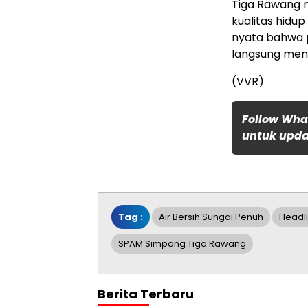
Tiga Rawang 
kualitas hidup
nyata bahwa 
langsung men
(VVR)
Follow Wha
untuk updat
Tag :
Air Bersih Sungai Penuh
Headl
SPAM Simpang Tiga Rawang
Berita Terbaru