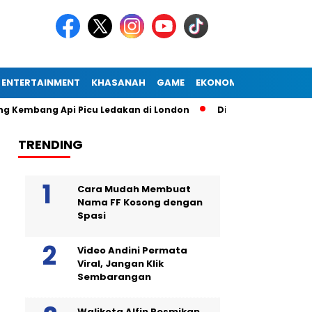
ENTERTAINMENT
KHASANAH
GAME
EKONOMI
Api Picu Ledakan di London
Diogo Jota Dies in Car Acciden
TRENDING
Cara Mudah Membuat
Nama FF Kosong dengan
Spasi
Video Andini Permata
Viral, Jangan Klik
Sembarangan
Walikota Alfin Resmikan