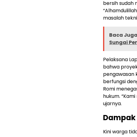
bersih sudah
“Alhamdulilla
masalah tekni
Baca Juga 
Sungai Pe
Pelaksana La
bahwa proyek 
pengawasan k
berfungsi den
Romi menegas
hukum. “Kami 
ujarnya.
Dampak P
Kini warga ti