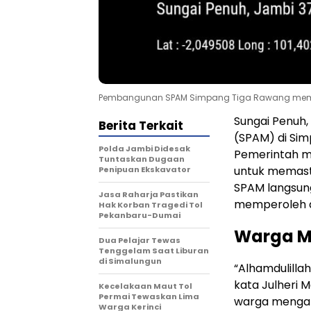
Pembangunan SPAM Simpang Tiga Rawang memba
Sungai Penuh,
Berita Terkait
(SPAM) di Sim
Polda Jambi Didesak
Pemerintah m
Tuntaskan Dugaan
untuk memast
Penipuan Ekskavator
SPAM langsu
Jasa Raharja Pastikan
memperoleh ai
Hak Korban Tragedi Tol
Pekanbaru-Dumai
Warga M
Dua Pelajar Tewas
Tenggelam Saat Liburan
di Simalungun
“Alhamdulilla
kata Julheri 
Kecelakaan Maut Tol
Permai Tewaskan Lima
warga mengand
Warga Kerinci