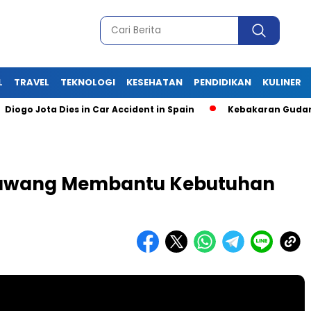
L
TRAVEL
TEKNOLOGI
KESEHATAN
PENDIDIKAN
KULINER
a Dies in Car Accident in Spain
Kebakaran Gudang Kembang 
Rawang Membantu Kebutuhan