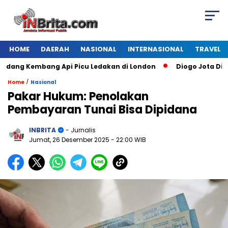
HOME
DAERAH
NASIONAL
INTERNASIONAL
TRAVEL
ng Kembang Api Picu Ledakan di London
Diogo Jota Dies in 
/
Home
Nasional
Pakar Hukum: Penolakan
Pembayaran Tunai Bisa Dipidana
INBRITA
- Jurnalis
Jumat, 26 Desember 2025
- 22:00 WIB