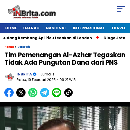
HOME
DAERAH
NASIONAL
INTERNASIONAL
TRAVEL
ang Kembang Api Picu Ledakan di London
Diogo Jota Dies i
/
Home
Daerah
Tim Pemenangan Al-Azhar Tegaskan
Tidak Ada Pungutan Dana dari PNS
INBRITA
- Jurnalis
Rabu, 19 Februari 2025
- 09:21 WIB